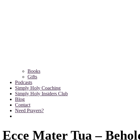
Books
Gifts
Podcasts
Simply Holy Coaching
Simply Holy Insiders Club
Blog
Contact
Need Prayers?
Ecce Mater Tua – Behold