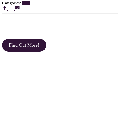
Categories:
Blog
Find Out More!